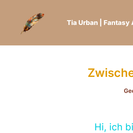
Zum
Inhalt
springen
Tia Urban | Fantasy 
Zwische
Ge
Hi, ich b