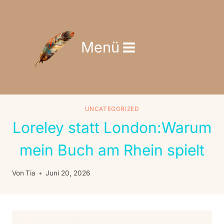
Zum
Inhalt
springen
Menü
UNCATEGORIZED
Loreley statt London:Warum
mein Buch am Rhein spielt
Von
Tia
Juni 20, 2026