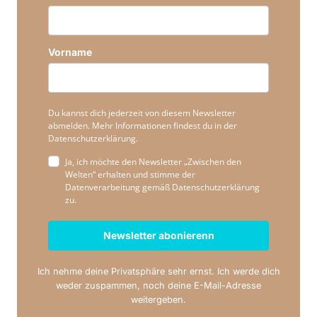
Vorname
Du kannst dich jederzeit von diesem Newsletter
abmelden. Mehr Informationen findest du in der
Datenschutzerklärung.
Ja, ich möchte den Newsletter „Zwischen den
Welten“ erhalten und stimme der
Datenverarbeitung gemäß Datenschutzerklärung
zu.
Newsletter abonierenn
Ich nehme deine Privatsphäre sehr ernst. Ich werde dich
weder zuspammen, noch deine E-Mail-Adresse
weitergeben.